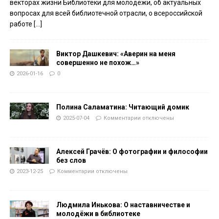
векторах жизни Библиотеки для молодёжи, об актуальных
вопросах для всей библиотечной отрасли, о всероссийской
работе
[…]
Виктор Дашкевич: «Аверин на меня
совершенно не похож…»
2026-01-16
0
Полина Саламатина: Читающий домик
2025-07-04
Комментарии
отключены
Алексей Грачёв: О фотографии и философии
без слов
2023-12-25
Комментарии
отключены
Людмила Инькова: О наставничестве и
молодёжи в библиотеке