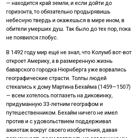
— находится край земли, и если дойти до
горизонта, то обязательно продырявишь
небесную твердь и окажешься в мире ином, в
обители умерших душ. Так было до тех пор, пока
не появился глобус.
В 1492 году мир ещё не знал, что Колумб вот-вот
откроет Америку, а в размеренную жизнь
баварского городка Нюрнберга уже ворвались
географические страсти. Толпы людей
стекались к дому Мартина Бехайма (1459—1507)
— всем хотелось поглазеть на диковинку,
придуманную 33-летним географом и
путешественником. Бехайм ничего не имел
против и с удовольствием поддерживал
ажиотаж вокруг своего изобретения, давая