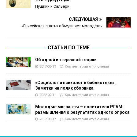
Пушкин и Сальери
СЛЕДУЮЩАЯ
«Енисейская знать» объединяет молодёжь
СТАТЬИ ПО ТЕМЕ
Об одной интересной теории
2017-06-19
Комментарии
отключены
«Социолог и психолог в библиотеке».
Заметки на полях сборника
2022-02-11
Комментарии
отключены
Молодые мигранты — посетители РГБМ:
размышления о результатах одного опроса
2017-05-17
Комментарии
отключены