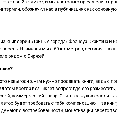
— «Новый комикс», и мы настолько преуспели в проп
од термин, обозначил нас в публикациях как основну
из книг серии «Тайные города» Франсуа Скайтена и Б
ссель. Начинали мы с 60 кв. метров, сегодня площа
селе рядом с Биржей.
дажу?
это невыгодно, нам нужно продавать книги, ведь с п
здатом всегда возникает вопрос: где его разместить,
вой, коммерческий товар. Опять же нужно следить, 
автор будет требовать с тебя компенсацию — за книгу
о думают о востребованности, монетизации своего тв