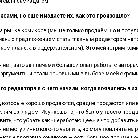
рговли самиздатом.
ксами, но ещё и издаёте их. Как это произошло?
а рынке комиксов (мы не только продаём, но и попул
ман» с предложением стать главным редактором нап
ском плане, а в содержательном). Это мейнстрим ком
 нет, зато за плечами большой опыт работы с авторам
и аргументы и стали основными в выборе моей скром
го редактора и с чего начали, когда появились в и
, которые хорошо продаются, средне продаются или 
жим взглядом. Изучаешь то, что было у твоего пред
ить, что убрать как «неработающее», а что добавить 
я не могу лично кого-то уволить, но могу повлиять на
 как у продавца комиксов — есть большое преимущес