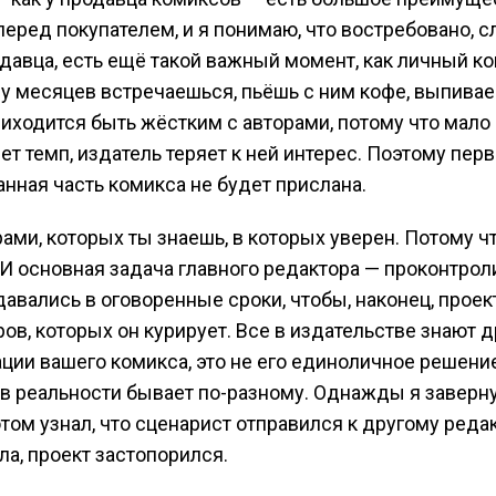
перед покупателем, и я понимаю, что востребовано, 
давца, есть ещё такой важный момент, как личный ко
у месяцев встречаешься, пьёшь с ним кофе, выпиваеш
иходится быть жёстким с авторами, потому что мало 
ет темп, издатель теряет к ней интерес. Поэтому перв
анная часть комикса не будет прислана.
рами, которых ты знаешь, в которых уверен. Потому ч
 И основная задача главного редактора — проконтрол
авались в оговоренные сроки, чтобы, наконец, проек
ов, которых он курирует. Все в издательстве знают д
ции вашего комикса, это не его единоличное решени
и, в реальности бывает по-разному. Однажды я заверн
ом узнал, что сценарист отправился к другому редакт
ла, проект застопорился.