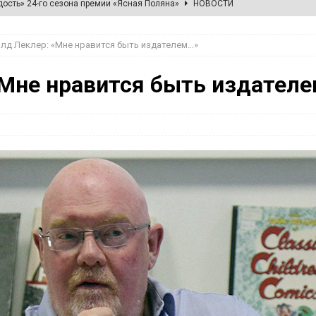
ость» 24-го сезона премии «Ясная Поляна»
НОВОСТИ
НИЖНОСТИ
имени В. Я. Курбатова пройдет в Ясной Поляне
НОВОСТИ
лд Леклер: «Мне нравится быть издателем…»
И
«Мне нравится быть издател
еля—2026»
НОВОСТИ