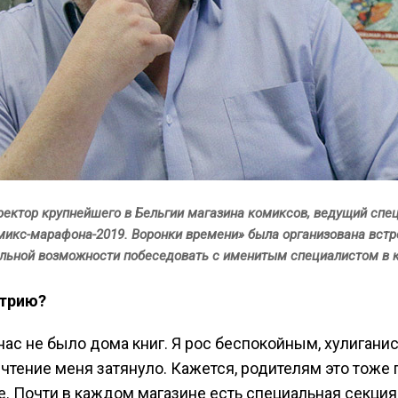
иректор крупнейшего в Бельгии магазина комиксов, ведущий спе
микс-марафона-2019. Воронки времени» была организована встр
альной возможности побеседовать с именитым специалистом в 
стрию?
 нас не было дома книг. Я рос беспокойным, хулига
чтение меня затянуло. Кажется, родителям это тоже
ие. Почти в каждом магазине есть специальная секция