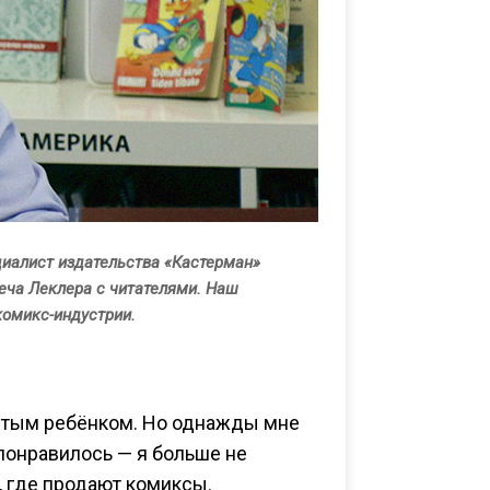
циалист издательства «Кастерман»
еча Леклера с читателями. Наш
комикс-индустрии.
нистым ребёнком. Но однажды мне
 понравилось — я больше не
, где продают комиксы.