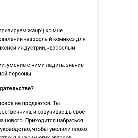
яризируем жанр!) ко мне
равления «взрослый комикс» для
иксной индустрии, «взрослый
и, умение с ними ладить, знание
ной персоны.
здательстве?
вовсе не продаются. Ты
шественника, и озвучиваешь своё
из нового. Приходится набраться
 руководство, чтобы уволили плохо
тво: я знаю многих авторов,