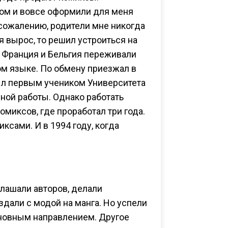
том и вовсе оформили для меня
к сожалению, родители мне никогда
 я вырос, то решил устроиться на
а Франция и Бельгия переживали
ом языке. По обмену приезжал в
 был первым учеником Университета
ной работы. Однако работать
омиксов, где проработал три года.
иксами. И в 1994 году, когда
глашали авторов, делали
дали с модой на манга. Но успели
сновным направлением. Другое