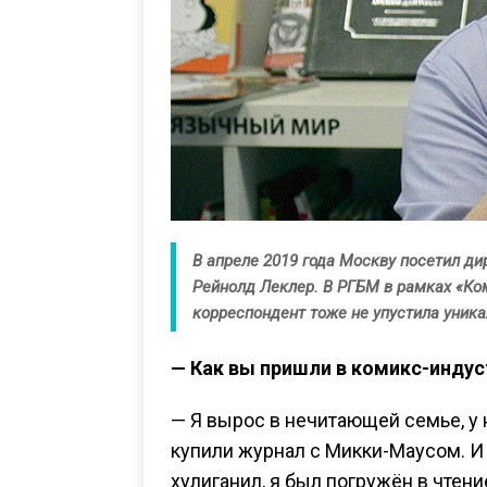
В апреле 2019 года Москву посетил д
Рейнолд Леклер. В РГБМ в рамках «Ко
корреспондент тоже не упустила уник
— Как вы пришли в комикс-инду
— Я вырос в нечитающей семье, у
купили журнал с Микки-Маусом. И 
хулиганил, я был погружён в чтен