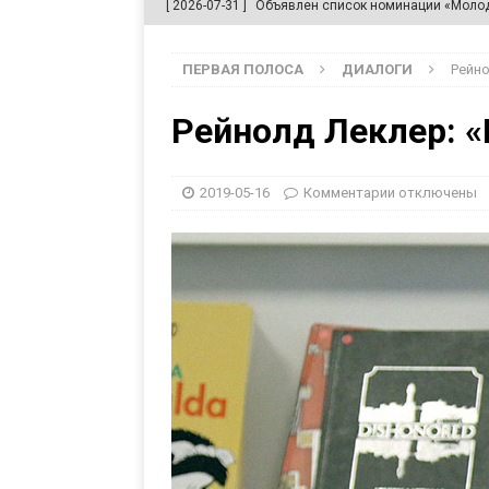
[ 2026-07-31 ]
Объявлен список номинации «Молод
[ 2026-07-31 ]
Романтика средней полосы
PROК
[ 2026-07-17 ]
Шестая школа литературной критики 
ПЕРВАЯ ПОЛОСА
ДИАЛОГИ
Рейно
[ 2026-07-17 ]
К морю и на воды
PROКНИЖНОСТ
Рейнолд Леклер: 
[ 2026-08-06 ]
Объявлен лонг-лист «Премии Читат
2019-05-16
Комментарии
отключены