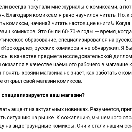
тели всегда покупали мне журналы с комиксами, а по
». Благодаря комиксам я рано научился читать. Но, 
ать комиксы, начинай читать настоящие книги!» Когда
зин комиксов. Это были 60-70-е годы — время, когд
стическое образование, специализировался на русск
 в «Крокодиле», русских комиксов я не обнаружил. Я
ксы в качестве предмета исследовательской диплом
 оказался в качестве наёмного рабочего в магазине к
понять: хозяин магазина не знает, как работать с ком
е открыл свой магазин комиксов.
 специализируется ваш магазин?
ать акцент на актуальных новинках. Разумеется, при
ть ситуацию на рынке. К сожалению, мы немного опоз
у на андеграундные комиксы. Они и стали нашим о