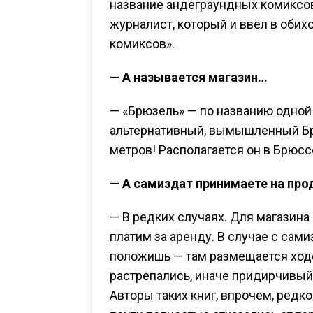
название андеграундных комиксов 
журналист, который и ввёл в обих
комиксов».
— А называется магазин…
— «Брюзель» — по названию одной 
альтернативный, вымышленный Брю
метров! Располагается он в Брюс
— А самиздат принимаете на про
— В редких случаях. Для магазина 
платим за аренду. В случае с сами
положишь — там размещается ходо
растрепались, иначе придирчивый 
Авторы таких книг, впрочем, редк