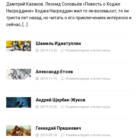
Дмитрий Казаков. Леонид Соловьёв «Повесть о Ходже
Насреддине» Ходжа Насреддин жил то ли восемьсот, то ли
триста лет назад, но читать о его приключениях интересно и
сейчас,
[…]
Шамиль Идиатуллин
2019-12-24
Комментарии
отключены
Александр Етоев
2019-11-15
Комментарии
отключены
Андрей Щербак-Жуков
2019-10-25
Комментарии
отключены
Геннадий Прашкевич
2019-09-18
Комментарии
отключены