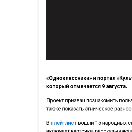
«Одноклассники» и портал «Куль
который отмечается 9 августа.
Проект призван познакомить польз
также показать этническое разноо
В
плей-лист
вошли 15 народных ска
включает карточки, рассказывающи