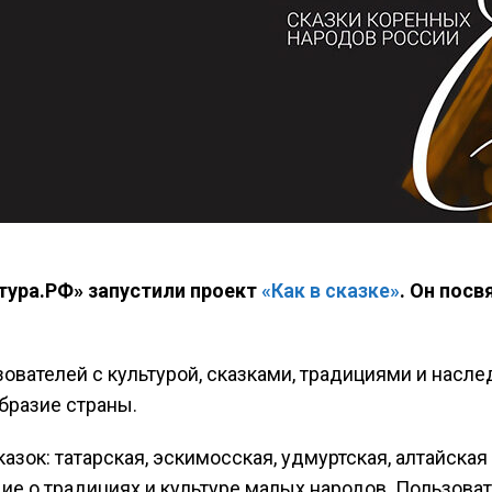
тура.РФ» запустили проект
«Как в сказке»
. Он пос
ователей с культурой, сказками, традициями и насл
бразие страны.
зок: татарская, эскимосская, удмуртская, алтайская 
е о традициях и культуре малых народов. Пользовате